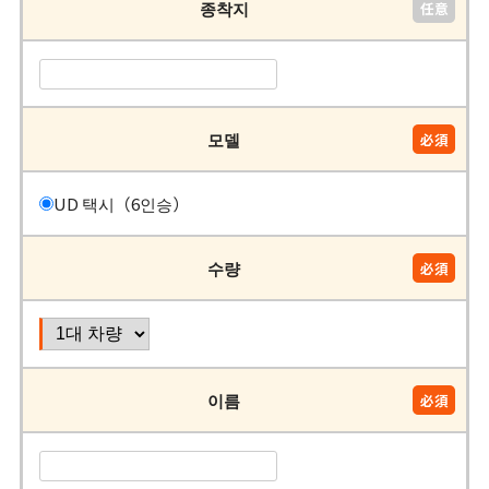
종착지
모델
UD 택시（6인승）
수량
이름